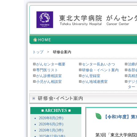
トップ
> 研修会案内
がんセンター概要
センター長あいさつ
治療
専門医リスト
研修会・イベント案内
各部
がん診療相談室
がん登録室
高精
小児がん相談室
がん地域連携室
デジ
ター
■ ARCHIVES ■
【令和3年度】第
2026年8月(2件)
2026年6月(2件)
2026年1月(3件)
第3回「東北大学病
2025年12月(1件)