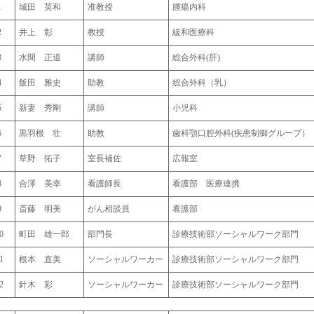
1
城田 英和
准教授
腫瘍内科
2
井上 彰
教授
緩和医療科
3
水間 正道
講師
総合外科(肝)
4
飯田 雅史
助教
総合外科（乳）
5
新妻 秀剛
講師
小児科
6
黒羽根 壮
助教
歯科顎口腔外科(疾患制御グループ）
7
草野 拓子
室長補佐
広報室
8
合澤 美幸
看護師長
看護部 医療連携
9
斎藤 明美
がん相談員
看護部
0
町田 雄一郎
部門長
診療技術部ソーシャルワーク部門
1
根本 直美
ソーシャルワーカー
診療技術部ソーシャルワーク部門
2
針木 彩
ソーシャルワーカー
診療技術部ソーシャルワーク部門