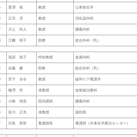
5
寳澤 篤
教授
公衆衛生学
6
正宗 淳
教授
消化器内科
7
川上 尚人
教授
腫瘍内科
8
江幡 明子
助教
総合外科（乳）
1
福原 規子
特命教授
血液内科
2
佐藤 馨
助教
総合外科（乳）
3
宮下 光令
教授
緩和ケア看護学
4
梅澤 玲
准教授
放射線治療科
5
小峰 啓吾
院内講師
腫瘍内科
6
前川 正充
准教授
薬剤部
7
庄島 和世
看護師長
看護部（外来化学療法センター）