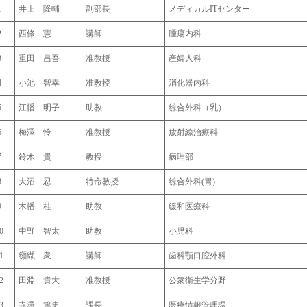
1
井上 隆輔
副部長
メディカルITセンター
2
西條 憲
講師
腫瘍内科
3
重田 昌吾
准教授
産婦人科
4
小池 智幸
准教授
消化器内科
5
江幡 明子
助教
総合外科（乳）
6
梅澤 怜
准教授
放射線治療科
7
鈴木 貴
教授
病理部
8
大沼 忍
特命教授
総合外科(胃)
9
木幡 桂
助教
緩和医療科
0
中野 智太
助教
小児科
1
纐纈 衆
講師
歯科顎口腔外科
2
田淵 貴大
准教授
公衆衛生学分野
3
寺澤 篤史
課長
医療情報管理課