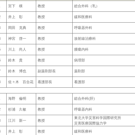
1
宮下 穣
教授
総合外科（乳）
2
井上 彰
教授
緩和医療科
3
岡田 克典
教授
呼吸器外科
4
神宮 啓一
教授
放射線治療科
5
川上 尚人
教授
腫瘍内科
6
鈴木 貴
教授
病理部
7
鈴木 博也
副薬剤部長
薬剤部
8
佐々木 百合花
看護部長
看護部
1
海野 倫明
教授
総合外科(肝)
2
杉浦 久敏
教授
呼吸器内科
東北大学災害科学国際研究所
3
江川 新一
教授
災害医療国際協力学
4
井上 彰
教授
緩和医療科