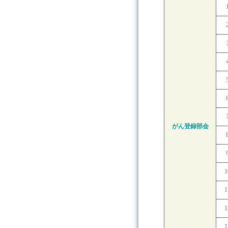
がん登録部会
1
1
1
1