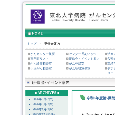
トップ
> 研修会案内
がんセンター概要
センター長あいさつ
治療
専門医リスト
研修会・イベント案内
各部
がん診療相談室
がん登録室
高精
小児がん相談室
がん地域連携室
デジ
ター
■ ARCHIVES ■
令和6年度第5回
2026年8月(2件)
2026年6月(2件)
2026年1月(3件)
2025年12月(1件)