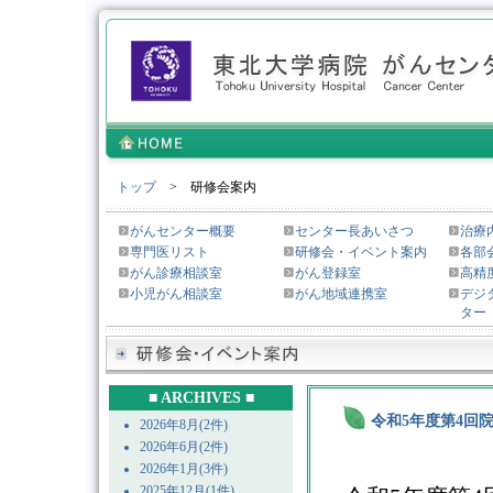
トップ
> 研修会案内
がんセンター概要
センター長あいさつ
治療
専門医リスト
研修会・イベント案内
各部
がん診療相談室
がん登録室
高精
小児がん相談室
がん地域連携室
デジ
ター
■ ARCHIVES ■
令和5年度第4回
2026年8月(2件)
2026年6月(2件)
2026年1月(3件)
2025年12月(1件)