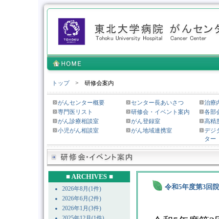
トップ
> 研修会案内
がんセンター概要
センター長あいさつ
治療
専門医リスト
研修会・イベント案内
各部
がん診療相談室
がん登録室
高精
小児がん相談室
がん地域連携室
デジ
ター
■ ARCHIVES ■
令和5年度第3回
2026年8月(1件)
2026年6月(2件)
2026年1月(3件)
2025年12月(1件)