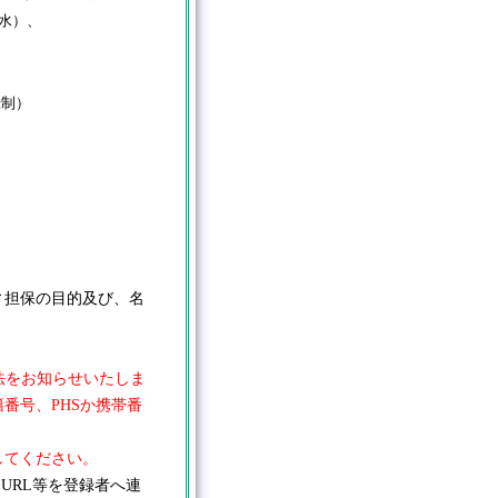
（水）、
録制）
ィ担保の目的及び、名
い。参加方法をお知らせいたしま
番号、PHSか携帯番
してください。
URL等を登録者へ連