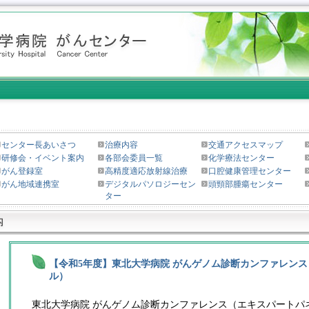
センター長あいさつ
治療内容
交通アクセスマップ
研修会・イベント案内
各部会委員一覧
化学療法センター
がん登録室
高精度適応放射線治療
口腔健康管理センター
がん地域連携室
デジタルパソロジーセン
頭頸部腫瘍センター
ター
【令和5年度】東北大学病院 がんゲノム診断カンファレン
ル）
東北大学病院 がんゲノム診断カンファレンス（エキスパートパ