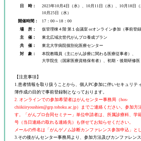
日 時：
2023年10月4日（水）、10月11日（水）、10月18日
10月25日（水）
開催時間：
17：00～18：00
場 所：
仮管理棟４階 第１会議室 orオンライン参加（事前登
主 催：
東北広域次世代がんプロ養成プラン
共 催：
東北大学病院個別化医療センター
対 象：
本院教職員（主にがん診療に関わる医療従事者）、
大学院生（国家医療資格保有者）、初期・後期研修医
【注意事項】
1.患者情報を取り扱うことから、個人PC参加に伴いセキュリテ
簿作成の目的で事前登録制となっております。
2. オンラインでの参加希望者はがんセンター事務局（hos-
chiikiiryoushien@grp.tohoku.ac.jp）までご連絡くださ
す。「がんプロ合同セミナー」単位申請者は、所属診療科、学籍
号（当日連絡の取れる連絡先）も併せてお知らせください。
メールの件名は「がんゲノム診断カンファレンス参加申込」と
3.その後がんセンター事務局より、参加方法及びカンファレンス