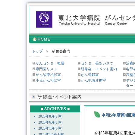
トップ
> 研修会案内
がんセンター概要
センター長あいさつ
治療
専門医リスト
研修会・イベント案内
各部
がん診療相談室
がん登録室
高精
小児がん相談室
がん地域連携室
デジ
ター
■ ARCHIVES ■
令和5年度第4回
2026年8月(2件)
2026年6月(2件)
2026年1月(3件)
令和5年度第4回東
2025年12月(1件)