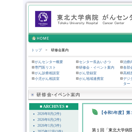
トップ
> 研修会案内
がんセンター概要
センター長あいさつ
治療
専門医リスト
研修会・イベント案内
各部
がん診療相談室
がん登録室
高精
小児がん相談室
がん地域連携室
デジ
ター
■ ARCHIVES ■
【令和5年度】第
2026年8月(2件)
2026年6月(2件)
2026年1月(3件)
第１回「東北大学病
2025年12月(1件)