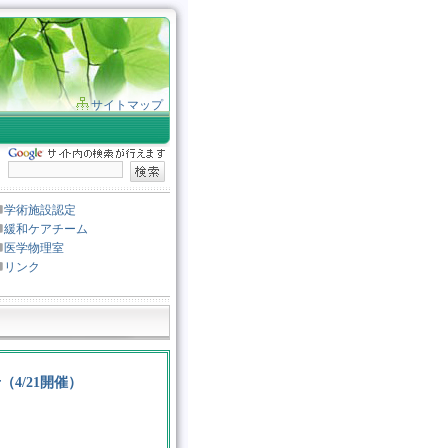
サイトマップ
学術施設認定
緩和ケアチーム
医学物理室
リンク
4/21開催）
。