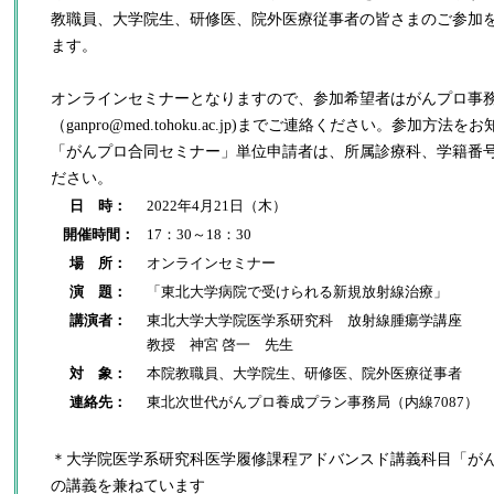
教職員、大学院生、研修医、院外医療従事者の皆さまのご参加
ます。
オンラインセミナーとなりますので、参加希望者はがんプロ事
（ganpro@med.tohoku.ac.jp)までご連絡ください。参加方
「がんプロ合同セミナー」単位申請者は、所属診療科、学籍番
ださい。
日 時：
2022年4月21日（木）
開催時間：
17：30～18：30
場 所：
オンラインセミナー
演 題：
「東北大学病院で受けられる新規放射線治療」
講演者：
東北大学大学院医学系研究科 放射線腫瘍学講座
教授 神宮 啓一 先生
対 象：
本院教職員、大学院生、研修医、院外医療従事者
連絡先：
東北次世代がんプロ養成プラン事務局（内線7087）
＊大学院医学系研究科医学履修課程アドバンスド講義科目「が
の講義を兼ねています