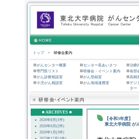
トップ
> 研修会案内
がんセンター概要
センター長あいさつ
治療
専門医リスト
研修会・イベント案内
各部
がん診療相談室
がん登録室
高精
小児がん相談室
がん地域連携室
デジ
ター
■ ARCHIVES ■
【令和3年度】
2026年8月(1件)
東北大学病院 が
2026年6月(2件)
2026年1月(3件)
2025年12月(1件)