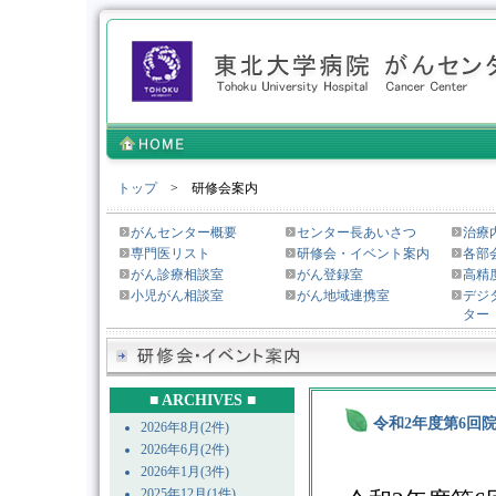
トップ
> 研修会案内
がんセンター概要
センター長あいさつ
治療
専門医リスト
研修会・イベント案内
各部
がん診療相談室
がん登録室
高精
小児がん相談室
がん地域連携室
デジ
ター
■ ARCHIVES ■
令和2年度第6回
2026年8月(2件)
2026年6月(2件)
2026年1月(3件)
2025年12月(1件)