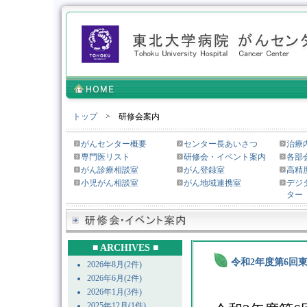
トップ
> 研修会案内
がんセンター概要
センター長あいさつ
治療
専門医リスト
研修会・イベント案内
各部
がん診療相談室
がん登録室
高精
小児がん相談室
がん地域連携室
デジ
ター
■ ARCHIVES ■
令和2年度第6回
2026年8月(2件)
2026年6月(2件)
2026年1月(3件)
2025年12月(1件)